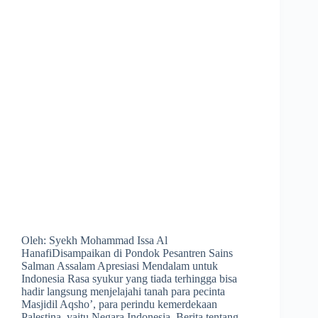
Oleh: Syekh Mohammad Issa Al
HanafiDisampaikan di Pondok Pesantren Sains
Salman Assalam Apresiasi Mendalam untuk
Indonesia Rasa syukur yang tiada terhingga bisa
hadir langsung menjelajahi tanah para pecinta
Masjidil Aqsho’, para perindu kemerdekaan
Palestina, yaitu Negara Indonesia. Berita tentang